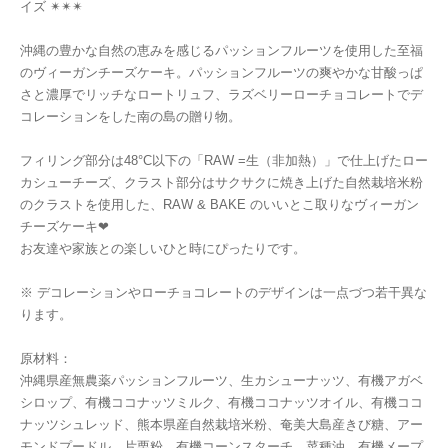
イズ ✴︎✴︎✴︎
沖縄の豊かな自然の恵みを感じるパッションフルーツを使用した至福
のヴィーガンチーズケーキ。パッションフルーツの爽やかな甘酸っぱ
さと濃厚でリッチなロートリュフ、ラズベリーローチョコレートでデ
コレーションをした南の島の贈り物。
フィリング部分は48°C以下の「RAW =生（非加熱）」で仕上げたロー
カシューチーズ、クラスト部分はサクサクに焼き上げた自然栽培米粉
のクラストを使用した、RAW & BAKE のいいとこ取りなヴィーガン
チーズケーキ❤︎
お友達や家族との楽しいひと時にぴったりです。
※ デコレーションやローチョコレートのデザインは一点づつ若干異な
ります。
原材料：
沖縄県産無農薬パッションフルーツ、生カシューナッツ、有機アガベ
シロップ、有機ココナッツミルク、有機ココナッツオイル、有機ココ
ナッツシュレッド、熊本県産自然栽培米粉、奄美大島産きび糖、アー
モンドプードル、片栗粉、有機コーンスターチ、菜種油、有機メープ