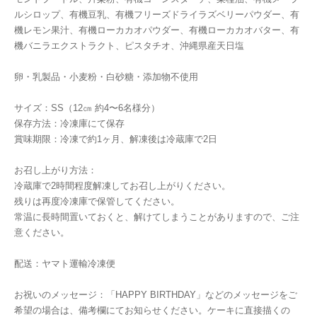
ルシロップ、有機豆乳、有機フリーズドライラズベリーパウダー、有
機レモン果汁、有機ローカカオパウダー、有機ローカカオバター、有
機バニラエクストラクト、ピスタチオ、沖縄県産天日塩
卵・乳製品・小麦粉・白砂糖・添加物不使用
サイズ：SS（12㎝ 約4〜6名様分）
保存方法：冷凍庫にて保存
賞味期限：冷凍で約1ヶ月、解凍後は冷蔵庫で2日
お召し上がり方法：
冷蔵庫で2時間程度解凍してお召し上がりください。
残りは再度冷凍庫で保管してください。
常温に長時間置いておくと、解けてしまうことがありますので、ご注
意ください。
配送：ヤマト運輸冷凍便
お祝いのメッセージ：「HAPPY BIRTHDAY」などのメッセージをご
希望の場合は、備考欄にてお知らせください。ケーキに直接描くの