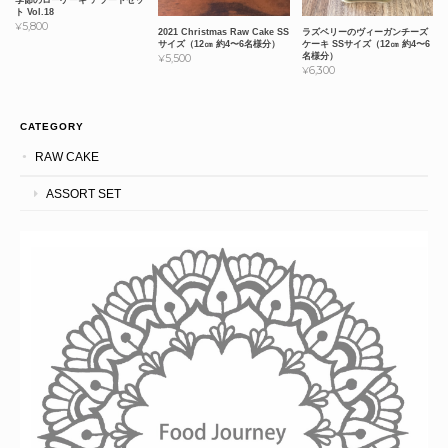
季節のローケーキ アソートセッ
ト Vol.18
¥5,800
2021 Christmas Raw Cake SS
ラズベリーのヴィーガンチーズ
サイズ（12㎝ 約4〜6名様分）
ケーキ SSサイズ（12㎝ 約4〜6
名様分）
¥5,500
¥6,300
CATEGORY
RAW CAKE
ASSORT SET